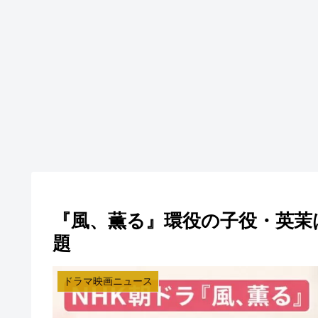
『風、薫る』環役の子役・英茉
題
ドラマ映画ニュース