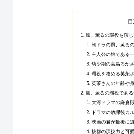
目
風、薫るの環役を演じ
朝ドラの風、薫る
主人公の娘である
幼少期の宮島るか
環役を務める英茉
英茉さんの年齢や
風、薫るの環役である
大河ドラマの鎌倉殿
ドラマの放課後カ
映画の君が最後に
抜群の演技力と可