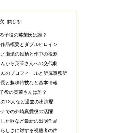
次
る子役の英茉氏は誰？
の作品概要とダブルヒロイン
一ノ瀬環の役柄と作中の役割
さんから英茉さんへの交代劇
さんのプロフィールと所属事務所
身長と趣味特技など基本情報
子役の英茉さんは誰？
の13人など過去の出演歴
ルテでの外崎真愛役の活躍
遺した歌など最新の出演作品
愛らしさに対する視聴者の声