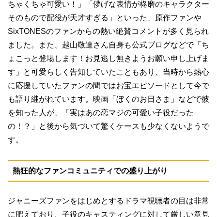
ちゃくちゃ可愛い！」「儚げな表情が柊磨のキャラクター
そのもので配役が天才すぎる」といった、原作ファンや
SixTONESのファンからの熱い絶賛コメントが多く見られ
ました。また、越山敬達さん自身も公式ブログなどで「ち
ょこっと登場します！お見逃し無きようお願い申し上げま
す」と可愛らしく告知していたこともあり、当時から熱心
に応援していたファンの間ではお宝エピソードとして今で
も語り継がれています。映画「ぼくのお日さま」などで彼
を知った人が、「実はあの恋マジの可愛い子役だった
の！？」と後から気づいて驚くケースも少なくないようで
す。
熱狂的なファンコミュニティでの盛り上がり
ジャニーズファンをはじめとするドラマ視聴者の目は非常
に肥えており、子役のキャスティングに対して厳しい意見