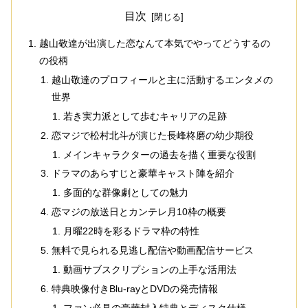
目次
越山敬達が出演した恋なんて本気でやってどうするの
の役柄
越山敬達のプロフィールと主に活動するエンタメの
世界
若き実力派として歩むキャリアの足跡
恋マジで松村北斗が演じた長峰柊磨の幼少期役
メインキャラクターの過去を描く重要な役割
ドラマのあらすじと豪華キャスト陣を紹介
多面的な群像劇としての魅力
恋マジの放送日とカンテレ月10枠の概要
月曜22時を彩るドラマ枠の特性
無料で見られる見逃し配信や動画配信サービス
動画サブスクリプションの上手な活用法
特典映像付きBlu-rayとDVDの発売情報
ファン必見の豪華封入特典とディスク仕様