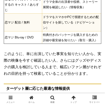
ドラマ全体の出演者や役柄、ストーリー
するの キャスト / あらす
展開を確認したい（情報収集）
じ
ドラマをスマホやPCで視聴するための配
恋マジ 配信 / 無料
信サイトを探している（ナビゲーショ
ン）
特典付きのパッケージを購入するための
恋マジ Blu-ray / DVD
詳細や最安値を知りたい（取引・購入）
このように、単に出演していた事実を知りたい人から、実
際の映像を今すぐ確認したい人、さらにはグッズやディス
クの購入を検討している人まで、幅広いファン層がそれぞ
れの目的を持って検索していることが分かります。
ターゲット層に応じた最適な情報提供
これほど検索のニーズが多岐にわたるため、ブログ記事を
メニュー
ホーム
検索
トップ
サイドバー