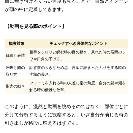
目に焼き付けるくらい何度も見ることで、自然とイメージ
が頭の中に定着してきます。
【動画を見る際のポイント】
観察対象
チェックすべき具体的なポイント
相手をジロリと睨む時の目の動き、呆れた時の眉間のシ
目線と表情
ワや口角の下げ方。
呼吸と間の
話す前の大きなため息、言葉に詰まったふりをする時の
取り方
沈黙の長さ。
ツッコミを入れる時の人差し指の角度、自分の髪や頬を
指先の動き
触る時の優雅な仕草。
このように、漫然と動画を眺めるのではなく、部位ごとに
分けて分析するように観察すると、いざ自分が演じる時の
引き出しが格段に増えるはずです。