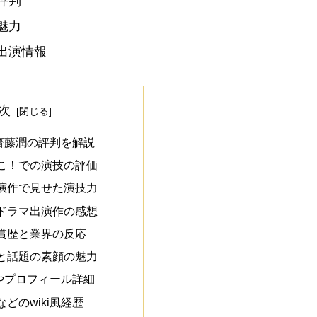
評判
魅力
出演情報
次
齋藤潤の評判を解説
こ！での演技の評価
演作で見せた演技力
ドラマ出演作の感想
賞歴と業界の反応
と話題の素顔の魅力
やプロフィール詳細
どのwiki風経歴