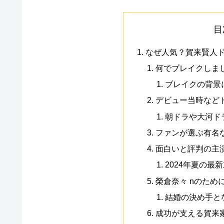
目
なぜ人気？賀来賢人ド
何でブレイクしま
ブレイクの背景
デビュー当時など
朝ドラや大河ド
ファンが選ぶ有名
面白いと評判の主
2024年夏の最
榮倉奈々 nのため
結婚の決め手と
成功が支える賀来