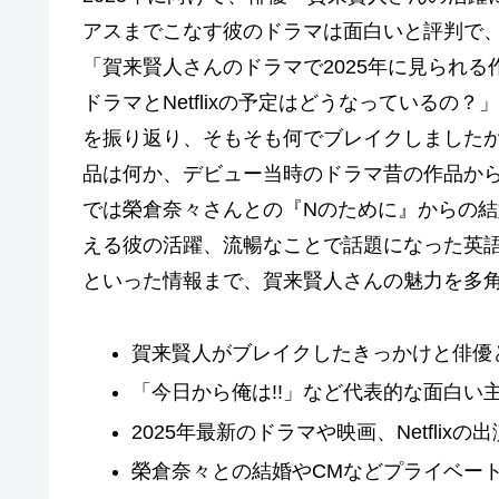
アスまでこなす彼のドラマは面白いと評判で
「賀来賢人さんのドラマで2025年に見られ
ドラマとNetflixの予定はどうなっている
を振り返り、そもそも何でブレイクしました
品は何か、デビュー当時のドラマ昔の作品か
では榮倉奈々さんとの『Nのために』からの
える彼の活躍、流暢なことで話題になった英
といった情報まで、賀来賢人さんの魅力を多
賀来賢人がブレイクしたきっかけと俳優
「今日から俺は!!」など代表的な面白い
2025年最新のドラマや映画、Netflix
榮倉奈々との結婚やCMなどプライベー