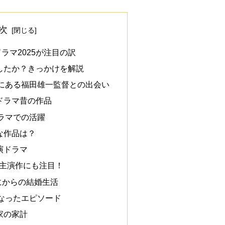
次
ラマ2025が注目の訳
したか？きっかけを解説
にある福田雄一監督との出会い
ドラマ昔の作品
ラマでの活躍
な作品は？
演ドラマ
新主演作にも注目！
にからの結婚生活
なったエピソード
家の家計