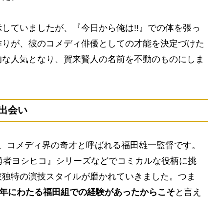
していましたが、『今日から俺は!!』での
体を張っ
作り
が、彼のコメディ俳優としての才能を決定づけた
的な人気となり、賀来賢人の名前を不動のものにしま
出会い
は、コメディ界の奇才と呼ばれる福田雄一監督です。
勇者ヨシヒコ』シリーズなどでコミカルな役柄に挑
彼独特の演技スタイルが磨かれていきました。つま
長年にわたる福田組での経験があったからこそ
と言え