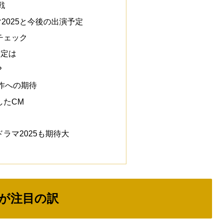
戦
2025と今後の出演予定
チェック
予定は
？
作への期待
したCM
ラマ2025も期待大
5が注目の訳