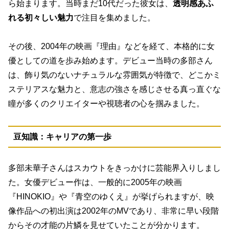
ら始まります。当時まだ10代だった彼女は、
透明感あふ
れる初々しい魅力
で注目を集めました。
その後、2004年の映画『理由』などを経て、本格的に女
優としての道を歩み始めます。デビュー当時の多部さん
は、飾り気のないナチュラルな雰囲気が特徴で、
どこかミ
ステリアスな魅力と、意志の強さを感じさせる真っ直ぐな
瞳
が多くのクリエイターや視聴者の心を掴みました。
豆知識：キャリアの第一歩
多部未華子さんはスカウトをきっかけに芸能界入りしまし
た。女優デビュー作は、一般的に2005年の映画
『HINOKIO』や『青空のゆくえ』が挙げられますが、映
像作品への初出演は2002年のMVであり、非常に早い段階
からその才能の片鱗を見せていたことが分かります。