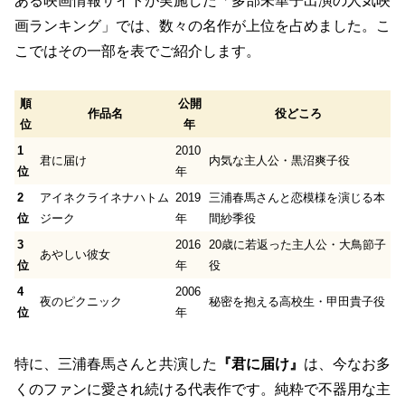
ある映画情報サイトが実施した「多部未華子出演の人気映
画ランキング」では、数々の名作が上位を占めました。こ
こではその一部を表でご紹介します。
順
公開
作品名
役どころ
位
年
1
2010
君に届け
内気な主人公・黒沼爽子役
位
年
2
アイネクライネナハトム
2019
三浦春馬さんと恋模様を演じる本
位
ジーク
年
間紗季役
3
2016
20歳に若返った主人公・大鳥節子
あやしい彼女
位
年
役
4
2006
夜のピクニック
秘密を抱える高校生・甲田貴子役
位
年
特に、三浦春馬さんと共演した
『君に届け』
は、今なお多
くのファンに愛され続ける代表作です。
純粋で不器用な主