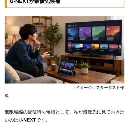
U-NEXTが最優先候補
↑イメージ：スターダスト作
成
無限城編の配信待ち候補として、私が最優先に見ておきた
いのは
U-NEXT
です。