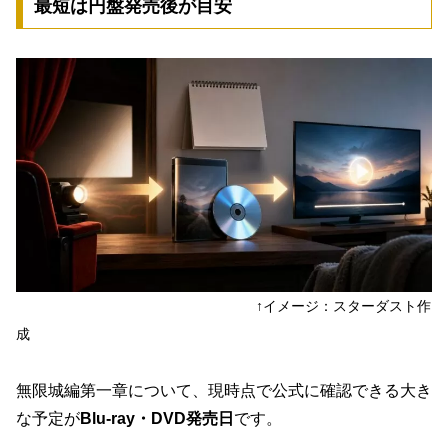
最短は円盤発売後が目安
↑イメージ：スターダスト作
成
無限城編第一章について、現時点で公式に確認できる大き
な予定が
Blu-ray・DVD発売日
です。