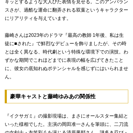
キッとするような大人びた表情を見せる。このアンバラン
スさが、過酷な運命に翻弄される双葉というキャラクター
にリアリティを与えています。
藤崎さんは2023年のドラマ『最高の教師 1年後、私は生
徒に■された』で鮮烈なデビューを飾りましたが、その時
とは全く異なる、時代劇という特殊な環境下での演技。わ
ずかな期間でこれほどまでに表現の幅を広げてきたこと
に、彼女の底知れぬポテンシャルを感じずにはいられませ
ん。
豪華キャストと藤崎ゆみあの関係性
『イクサガミ』の撮影現場は、まさにオールスター集結と
いった様相でした。主演の岡田准一さんを筆頭に、二刀流
の女剣士・衣笠彩八を演じる清原果耶さん、謎多き忍び・