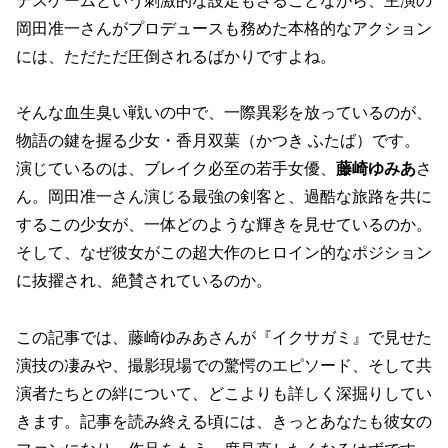
デスゲームという刺激的な設定もさることながら、主演の
岡田准一さんがプロデュースも務めた本格的なアクション
には、ただただ圧倒されるばかりですよね。
そんな血生臭い戦いの中で、一際異彩を放っているのが、
物語の鍵を握る少女・香月双葉（かつき ふたば）です。
演じているのは、ブレイク必至の若手女優、
藤崎ゆみあ
さ
ん。岡田准一さん演じる最強の剣客と、過酷な旅路を共に
するこの少女が、一体どのような輝きを見せているのか。
そして、なぜ彼女がこの超大作のヒロイン的なポジション
に抜擢され、絶賛されているのか。
この記事では、藤崎ゆみあさんが『イクサガミ』で見せた
演技の凄みや、撮影現場での驚愕のエピソード、そして共
演者たちとの絆について、どこよりも詳しく深掘りしてい
きます。記事を読み終える頃には、きっとあなたも彼女の