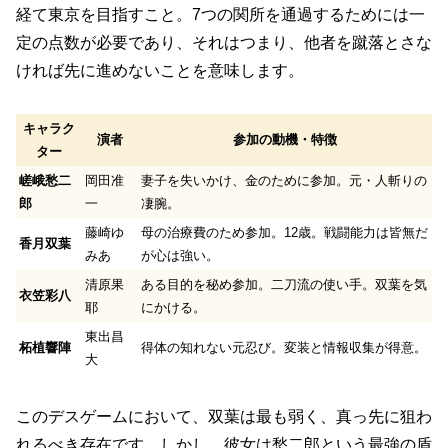
経て東京を目指すこと。7つの関所を通過するためには一
定の点数が必要であり、それはつまり、他者を蹴落とさな
ければ先に進めないことを意味します。
キャラク
演者
参加の動機・特徴
ター
嵯峨愁二
岡田准
妻子を失いかけ、金のために参加。元・人斬りの
郎
一
凄腕。
藤崎ゆ
母の治療費のため参加。12歳。戦闘能力は皆無だ
香月双葉
みあ
が心は強い。
清原果
ある目的を秘め参加。二刀流の使い手。双葉を気
衣笠彩八
耶
にかける。
東出昌
柘植響陣
得体の知れない元忍び。変装と情報収集が得意。
大
このデスゲームにおいて、双葉は最も弱く、真っ先に狙わ
れるべき存在です。しかし、彼女は愁二郎という最強の盾