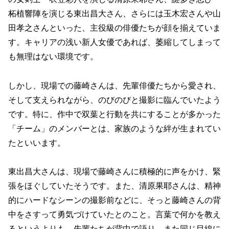
柘植響陣を演じる東出昌大さん、さらには玉木宏さんや山
田孝之さんといった、主役級の俳優たちが顔を揃えていま
す。キャリアの浅い新人女優であれば、萎縮してしまって
も無理はない環境です。
しかし、現場での藤崎さんは、先輩俳優たちから愛され、
そして支えられながら、のびのびと撮影に臨んでいたよう
です。特に、作中で双葉と行動を共にすることが多かった
「チーム」のメンバーとは、家族のような絆が生まれてい
たといいます。
東出昌大さんは、現場で藤崎さんに積極的に声をかけ、緊
張をほぐしていたそうです。また、清原果耶さんは、精神
的にハードなシーンの撮影前などに、そっと藤崎さんの背
中をさすって勇気づけていたとのこと。言葉で何かを教え
るというよりも、先輩たちが背中で語り、また同じ目線に