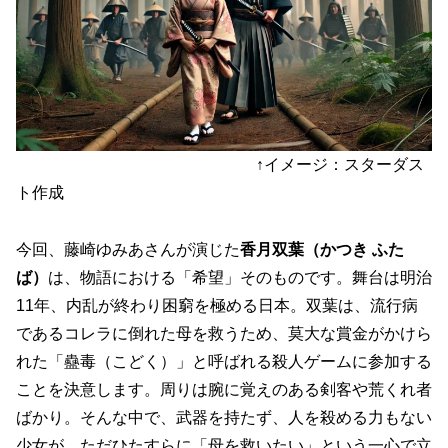
↑イメージ：スターダス
ト作成
今回、藤崎ゆみあさんが演じた
香月双葉（かつき ふた
ば）
は、物語における「希望」そのものです。舞台は明治
11年、内乱が終わり困窮を極める日本。双葉は、流行病
であるコレラに倒れた母を救うため、莫大な賞金がかけら
れた「蠱毒（こどく）」と呼ばれる殺人ゲームに参加する
ことを決意します。周りは腕に覚えのある剣客や荒くれ者
ばかり。そんな中で、武器を持たず、人を殺める力もない
少女が、ただひたすらに「母を救いたい」という一心で立