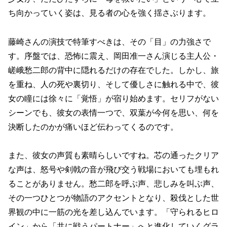
ち向かっていく姿は、見る者の心を強く揺さぶります。
藤崎さんの演技で特筆すべきは、その「目」の力強さで
す。序盤では、恐怖に震え、岡田准一さん演じる主人公・
嵯峨愁二郎の背中に隠れるだけの存在でした。しかし、旅
を重ね、人の死や裏切り、そして優しさに触れる中で、彼
女の瞳には徐々に「覚悟」が宿り始めます。セリフがない
シーンでも、彼女の表情一つで、双葉が今何を思い、何を
決断したのかが痛いほど伝わってくるのです。
また、彼女の声質も素晴らしいですね。芯の通ったクリア
な声は、怒号や剣戟の音が飛び交う戦場においても埋もれ
ることがありません。愁二郎を呼ぶ声、悲しみを叫ぶ声、
その一つひとつが物語のアクセントとなり、殺伐とした世
界観の中に一筋の光を差し込んでいます。「守られるヒロ
イン」から「共に戦うパートナー」へと進化していくグラ