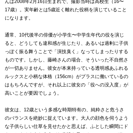
んは2008年2月16日生まれで、撮影当時は高校生（16〜
17歳）。実年齢とは5歳近く離れた役柄を演じていること
になります。
通常、10代後半の俳優が小学生〜中学生年代の役を演じ
ると、どうしても違和感が生じたり、あるいは過剰に子供
っぽく振る舞うことで「演技臭く」なってしまったりする
ものです。しかし、藤崎さんの場合、そういった不自然さ
が一切ありません。彼女が本来持っている透明感あふれる
ルックスと小柄な体格（156cm）がプラスに働いているの
はもちろんですが、それ以上に彼女の「役への没入度」が
高いことが要因でしょう。
彼女は、12歳という多感な時期特有の、純粋さと危うさ
のバランスを絶妙に捉えています。大人の顔色を伺うよう
な子供らしい仕草を見せたかと思えば、ふとした瞬間にド