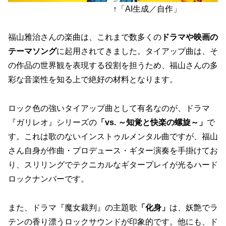
↑「AI生成／自作」
福山雅治さんの楽曲は、これまで数多くの
ドラマや映画の
テーマソング
に起用されてきました。タイアップ曲は、そ
の作品の世界観を表現する役割を担うため、福山さんの多
彩な音楽性を知る上で絶好の材料となります。
ロック色の強いタイアップ曲として有名なのが、ドラマ
『ガリレオ』シリーズの
「vs. ～知覚と快楽の螺旋～」
で
す。これは歌のないインストゥルメンタル曲ですが、福山
さん自身が作曲・プロデュース・ギター演奏を手掛けてお
り、スリリングでテクニカルなギタープレイが光るハード
ロックナンバーです。
また、ドラマ『魔女裁判』の主題歌
「化身」
は、妖艶でラ
テンの香り漂うロックサウンドが印象的です。他にも、ド