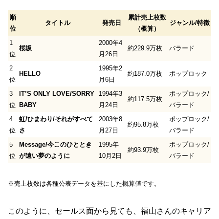
順
累計売上枚数
タイトル
発売日
ジャンル/特徴
位
（概算）
1
2000年4
桜坂
約229.9万枚
バラード
位
月26日
2
1995年2
HELLO
約187.0万枚
ポップロック
位
月6日
3
IT’S ONLY LOVE/SORRY
1994年3
ポップロック/
約117.5万枚
位
BABY
月24日
バラード
4
虹/ひまわり/それがすべて
2003年8
ポップロック/
約95.8万枚
位
さ
月27日
バラード
5
Message/今このひととき
1995年
ポップロック/
約93.9万枚
位
が遠い夢のように
10月2日
バラード
※売上枚数は各種公表データを基にした概算値です。
このように、セールス面から見ても、
福山さんのキャリア