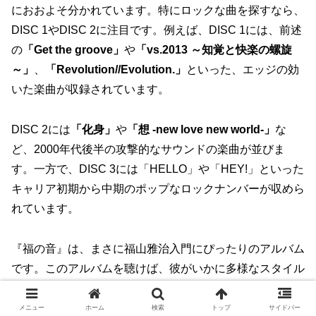
におおよそ分かれています。特にロックな曲を探すなら、
DISC 1やDISC 2に注目です。例えば、DISC 1には、前述
の
「Get the groove」
や
「vs.2013 ～知覚と快楽の螺旋
～」
、
「Revolution//Evolution.」
といった、エッジの効
いた楽曲が収録されています。
DISC 2には
「化身」
や
「想 -new love new world-」
な
ど、2000年代後半の攻撃的なサウンドの楽曲が並びま
す。一方で、DISC 3には「HELLO」や「HEY!」といった
キャリア初期から中期のポップなロックナンバーが収めら
れています。
『福の音』は、まさに福山雅治入門にぴったりのアルバム
です。このアルバムを聴けば、彼がいかに多様なスタイル
の楽曲を作ってきたかが一目瞭然です。もし、まだ聴いた
ことのない曲があれば、そこから新たな「お気に入り」が
メニュー
ホーム
検索
トップ
サイドバー