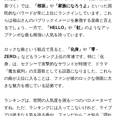
基づく）では、
「桜坂」
や
「家族になろうよ」
といった国
民的なバラードが常に上位にランクインしています。これ
らは福山さんのパブリックイメージを象徴する楽曲と言え
るでしょう。一方で、
「HELLO」
や
「虹」
のようなアッ
プテンポな曲も根強い人気を誇っています。
ロックな曲という観点で見ると、
「化身」
や
「零 -
ZERO-」
などもランキング上位の常連です。特に「化
身」は、セクシーで攻撃的なサウンドが特徴で、ドラマ
『魔女裁判』の主題歌としても話題になりました。これら
の曲が上位に入ることは、ファンが彼のロックな側面に大
きな魅力を感じている証拠です。
ランキングは、世間の人気度を測る一つのバロメーターで
すね。ただ、ランキングには入ってこないけれど、ライブ
では絶大な人気を誇る曲や、ファンだからこそ知る「隠れ