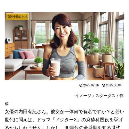
衣装小物ロケ地
2025.07.16
2025.08.04
↑イメージ：スターダスト作
成
女優の内田有紀さん。彼女が一体何で有名ですか？と若い
世代に問えば、ドラマ「ドクターX」の麻酔科医役を挙げ
るかもしれません。しかし、90年代の全盛期を知る世代