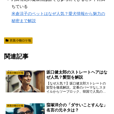
ちている
米倉涼子のペットはなぜ人気？愛犬情報から魅力の
秘密まで解説
衣装小物ロケ地
関連記事
坂口健太郎のストレートヘアはな
衣装小物ロケ地
ぜ人気？髪型を解説
【なぜ人気？】坂口健太郎ストレートの
髪型を徹底解説。定番のパーマなしスタ
イルからツーブロック、韓国で人気の理
由、ファンミ倍率まで網羅。松村北斗と
の比較や『さよならのつづき』の役柄に
も触れつつ、多くの人を魅了する坂口健
窪塚洋介の「ダサいことすんな」
衣装小物ロケ地
太郎ストレートの秘密に迫ります。
名言の元ネタは？