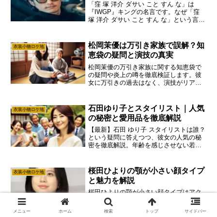
「窪 塚 洋介 ダサい こと すん な」は
『IWGP』キングの名言です。なぜ「窪
塚 洋介 ダサい こと すん な」という言葉
が今も響くのか？彼の演技力、壮絶な落
下事故からの生還、スピリチュアルな価
値観、グレイヘアのスタイルまで、その
松岡茉優は万引き家族で誤解？知
衣装小物ロケ地
理由を徹底解説。
恵袋の疑問と演技の真実
松岡茉優の万引き家族に関する知恵袋で
の疑問や炎上の噂を徹底検証します。彼
女に万引きの過去はなく、演技がリアル
すぎたゆえの誤解であることを解説。JK
リフレ店での名演や役柄の秘密など、松
岡茉優の万引き家族についての知恵袋で
石田ゆり子とスタイリスト｜人気
衣装小物ロケ地
の評価と真実を詳しくまとめました。
の秘密と愛用品を徹底解説
【最新】石田 ゆり子 スタイリストは誰？
という疑問に答えつつ、彼女の人気の秘
密を徹底解説。年齢を感じさせない若さ
の秘訣から、愛用のデニムやソファーの
ブランドまで、憧れのライフスタイルに
迫ります。石田 ゆり子 スタイリストが作
桜田ひよりの顎が小さい顔タイプ
衣装小物ロケ地
る魅力の全てがわかります。
と魅力を解説
桜田ひよりの顎が小さい顔タイプはアク
ティブキュートが最有力です。圧倒的な
ベビーフェイスやぷっくりした唇、小顔
メニュー
ホーム
検索
トップ
サイドバー
に見える丸顔の秘密を徹底解説。なぜ桜