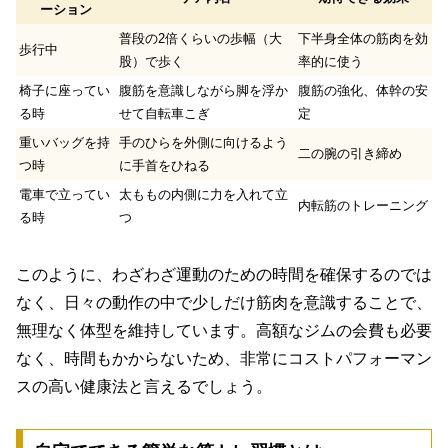
ーション
普段の2倍くらいの歩幅（大
下半身全体の筋肉を効
歩行中
股）で歩く
率的に使う
椅子に座ってい
腹筋を意識しながら脚を浮か
腹筋の強化、体幹の安
る時
せて自転車こぎ
定
重いバッグを持
手のひらを外側に向けるよう
二の腕の引き締め
つ時
に手首をひねる
電車で立ってい
太ももの内側に力を入れて立
内転筋のトレーニング
る時
つ
このように、わざわざ運動のための時間を確保するのでは
なく、
日々の動作の中で少しだけ筋肉を意識する
ことで、
無理なく体型を維持しています。高額なジムの会費も必要
なく、時間もかからないため、非常にコストパフォーマン
スの高い健康法と言えるでしょう。