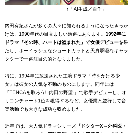
↑「AI生成／自作」
内田有紀さんが多くの人々に知られるようになったきっか
けは、1990年代の目覚ましい活躍にあります。
1992年に
ドラマ『その時、ハートは盗まれた』で女優デビュー
を果
たし、ボーイッシュなショートカットと天真爛漫なキャラ
クターで一躍注目の的となりました。
特に、1994年に放送された主演ドラマ『時をかける少
女』は彼女の人気を不動のものにします。同年には
『TENCAを取ろう! -内田の野望-』で歌手デビューし、オ
リコンチャート1位を獲得するなど、女優業と並行して音
楽活動でも大きな成功を収めました。
近年では、大人気ドラマシリーズ
『ドクターX～外科医・