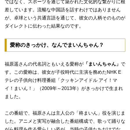
ではなく、スポーツを通じて築かれた文化的な繋がりに根
差しています。流暢な中国語を話すわけではありません
が、卓球という共通言語を通じて、彼女の人柄そのものが
ダイレクトに伝わった結果なのです。
愛称のきっかけ、なんでまいんちゃん？
福原遥さんの代名詞ともいえる愛称が
「まいんちゃん」
で
す。この愛称は、彼女が子役時代に主演を務めたNHK E
テレの子供向け料理番組
「クッキンアイドル アイ！マ
イ！まいん！」（2009年～2013年）
がきっかけで生まれ
ました。
この番組で、福原さんは主人公の「柊まいん」役を演じま
した。アニメと実写が融合した番組構成で、歌って踊りな
がら料理を作る愛らしい姿が、当時の子供たちだけでな