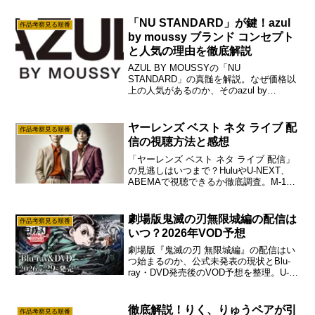
介します。なぜこれほどマユリカのラジ
オは面白いのか、その中毒性と魅力を深
「NU STANDARD」が鍵！azul
作品考察見る順番
掘りしてまとめました。
by moussy ブランド コンセプト
と人気の理由を徹底解説
AZUL BY MOUSSYの「NU
STANDARD」の真髄を解説。なぜ価格以
上の人気があるのか、そのazul by
moussy ブランド コンセプトを徹底解明
します。本家MOUSSYとの違い、幅広い
azul by moussy ブランド コンセプト、そ
ヤーレンズ ベスト ネタ ライブ 配
作品考察見る順番
してアズールを着る男性が増えた理由ま
信の視聴方法と感想
で、その戦略的な魅力を深掘りします。
「ヤーレンズ ベスト ネタ ライブ 配信」
の見逃しはいつまで？HuluやU-NEXT、
ABEMAで視聴できるか徹底調査。M-1準
優勝コンビの「笑いすぎてクラクラし
た」との感想や評判も紹介。「ヤーレン
ズ ベスト ネタ ライブ 配信」の詳細と熱
劇場版鬼滅の刃無限城編の配信は
作品考察見る順番
狂ぶりをまとめました。
いつ？2026年VOD予想
劇場版『鬼滅の刃 無限城編』の配信はい
つ始まるのか、公式未発表の現状とBlu-
ray・DVD発売後のVOD予想を整理。U-
NEXTやPrime Videoなど待つべきサブス
ク候補、今すぐ過去シリーズを復習した
い人向けの選び方も紹介します
徹底解説！りく、りゅうペアが引
作品考察見る順番