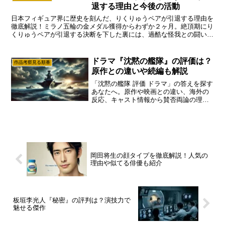
退する理由と今後の活動
日本フィギュア界に歴史を刻んだ、りくりゅうペアが引退する理由を
徹底解説！ミラノ五輪の金メダル獲得からわずか２ヶ月。絶頂期にり
くりゅうペアが引退する決断を下した裏には、過酷な怪我との闘いや
深い絆がありました。今後の指導者転身や結婚の噂、最新のアイスシ
ョー情報まで網羅！
ドラマ『沈黙の艦隊』の評価は？
作品考察見る順番
原作との違いや続編も解説
「沈黙の艦隊 評価 ドラマ」の答えを探す
あなたへ。原作や映画との違い、海外の
反応、キャスト情報から賛否両論の理由
まで深く掘り下げます。海江田の目的や
ネタバレ、続編映画『北極大海戦』のあ
らすじも解説。「沈黙の艦隊 評価 ドラ
マ」の気になる情報が満載です。
岡田将生の顔タイプを徹底解説！人気の
理由や似てる俳優も紹介
板垣李光人『秘密』の評判は？演技力で
魅せる傑作