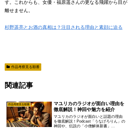
す。これからも、女優・福原遥さんの更なる飛躍から目が
離せません。
杉野遥亮とお酒の真相は？注目される理由と素顔に迫る
作品考察見る順番
関連記事
マユリカのラジオが面白い理由を
作品考察見る順番
徹底解説！神回や魅力を紹介
マユリカのラジオが面白いと話題の理由
を徹底解説！Podcast「うなげろりん」の
神回や、伝説の「小僧解体新書」
「88000」などの爆笑エピソードを厳選紹