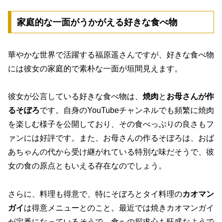
家庭的な一面がうかがえる好きな食べ物
華やかな世界で活躍する福原遥さんですが、好きな食べ物
には彼女の家庭的で素朴な一面が垣間見えます。
彼女が公言している好きな食べ物は、
焼肉
と
お母さんが作
るそぼろ
です。自身のYouTubeチャンネルでも頻繁に焼肉
を楽しむ様子を公開しており、その食べっぷりの良さもフ
ァンには好評です。また、お母さんの作るそぼろは、おば
あちゃんの代から受け継がれている特別な味だそうで、彼
女の食の原点ともいえる存在なのでしょう。
さらに、料理も得意で、特にそぼろとタイ料理の
カオマン
ガイ
は得意メニューとのこと。最近では焼きカオマンガイ
が定番になっているそうで、食への探求心も旺盛なようで