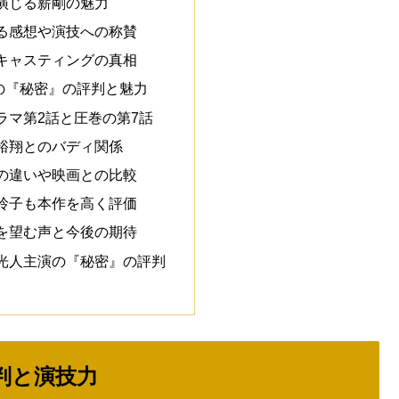
演じる薪剛の魅力
る感想や演技への称賛
キャスティングの真相
の『秘密』の評判と魅力
ラマ第2話と圧巻の第7話
裕翔とのバディ関係
の違いや映画との比較
玲子も本作を高く評価
を望む声と今後の期待
光人主演の『秘密』の評判
判と演技力