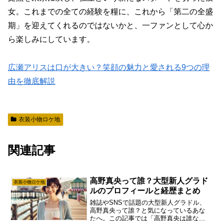
女
。これまでの全ての経験を糧に、これから「第二の全盛
期」を迎えてくれるのではないかと、一ファンとして心か
ら楽しみにしています。
広瀬アリスは口が大きい？笑顔の魅力と愛される9つの理
由を徹底解説
衣装小物ロケ地
関連記事
高野真央って誰？大型新人グラド
衣装小物ロケ地
ルのプロフィールと経歴まとめ
雑誌やSNSで話題の大型新人グラドル、
高野真央って誰？と気になっているあな
たへ。この記事では「高野真央は誰な