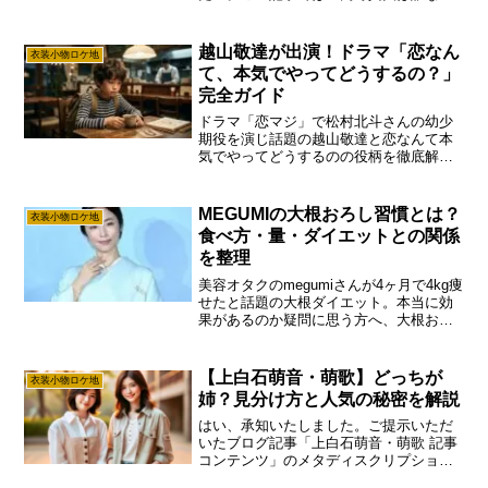
の？」という疑問を解決するため、年齢
や出身地、身長などの基本プロフィール
から、経歴、所属事務所、気になる熱愛
越山敬達が出演！ドラマ「恋なん
衣装小物ロケ地
の噂まで徹底解説します。読めば彼女の
て、本気でやってどうするの？」
魅力が全て分かります。
完全ガイド
ドラマ「恋マジ」で松村北斗さんの幼少
期役を演じ話題の越山敬達と恋なんて本
気でやってどうするのの役柄を徹底解
説！第8話の出演シーンやあらすじ、動画
配信サービスの最新情報をまとめまし
た。越山敬達と恋なんて本気でやってど
MEGUMIの大根おろし習慣とは？
衣装小物ロケ地
うするのの評判や魅力を知り、疑問をす
食べ方・量・ダイエットとの関係
べて解決できるファン必見の完全ガイド
を整理
です。
美容オタクのmegumiさんが4ヶ月で4kg痩
せたと話題の大根ダイエット。本当に効
果があるのか疑問に思う方へ、大根おろ
しを食前に生で食べる理由や消化酵素の
働き、血糖値を抑える食事の順番を徹底
解説します。無理なく続けられる健康的
【上白石萌音・萌歌】どっちが
衣装小物ロケ地
な痩せ体質作りのヒントが満載です。
姉？見分け方と人気の秘密を解説
はい、承知いたしました。ご提示いただ
いたブログ記事「上白石萌音・萌歌 記事
コンテンツ」のメタディスクリプション
を、指定された全ての条件を満たすよう