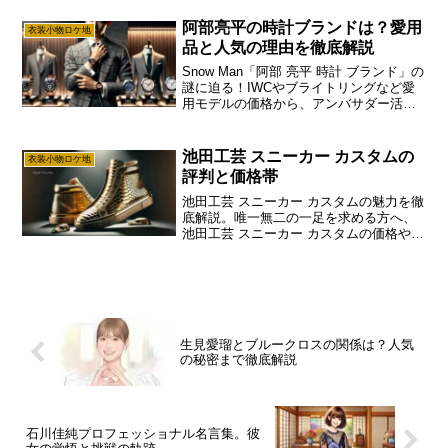
に作成します。***「上白石萌音上白石萌
歌どっちが姉？」という疑問に完全回
阿部亮平の時計ブランドは？愛用
衣装小物ロケ地
答。身長11cm差や顔の違いといった見分
品と人気の理由を徹底解説
け方から、双子説の真相まで徹底解説し
ます。「上白石萌音上白石萌歌どっちが
Snow Man「阿部 亮平 時計 ブランド」の
姉」問題だけでなく、二人の圧倒的な人
謎に迫る！IWCやブライトリングなど愛
気の理由や経歴、ピアノの実力もこの記
用モデルの価格から、アンバサダー活動
事で丸わかり。
も紹介します。なぜ阿部 亮平 時計 ブラ
ンドはこれほど注目されるのか？その理
由を、彼の輝かしい学歴、多数の資格、
池田工芸 スニーカー カスタムの
衣装小物ロケ地
そしてファンを魅了する人柄から徹底的
評判と価格帯
に解き明かします。
池田工芸 スニーカー カスタムの魅力を徹
底解説。唯一無二の一足を求める方へ、
池田工芸 スニーカー カスタムの価格や素
材の情報も紹介します。
生見愛瑠とブルークロスの関係は？人気
の秘密まで徹底解説
石川佳純プロフェッショナル名言集。彼