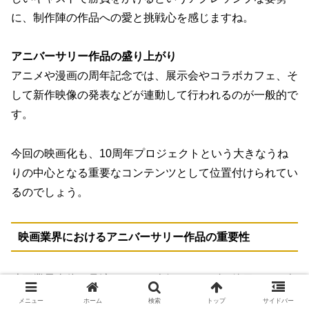
に、制作陣の作品への愛と挑戦心を感じますね。
アニバーサリー作品の盛り上がり
アニメや漫画の周年記念では、展示会やコラボカフェ、そ
して新作映像の発表などが連動して行われるのが一般的で
す。
今回の映画化も、10周年プロジェクトという大きなうね
りの中心となる重要なコンテンツとして位置付けられてい
るのでしょう。
映画業界におけるアニバーサリー作品の重要性
映画業界全体を見渡しても、人気シリーズの節目となる年
に、あえてキャストや監督を一新してリブート（再起動）
メニュー
ホーム
検索
トップ
サイドバー