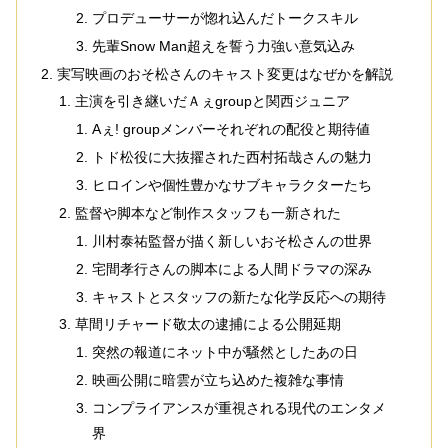
プロデューサーが惚れ込んだトークスキル
先輩Snow Man超えを誓う力強い意気込み
実写映画のおそ松さんのキャスト変更はなぜかを解説
主演を引き継いだＡぇgroupと関西ジュニア
Aぇ! groupメンバーそれぞれの配役と期待値
トド松役に大抜擢された西村拓哉さんの魅力
ヒロインや個性豊かなサブキャラクターたち
監督や脚本など制作スタッフも一新された
川村泰祐監督が描く新しいおそ松さんの世界
宅間孝行さんの脚本による人間ドラマの深み
キャストとスタッフの新たな化学反応への期待
草間リチャード敬太の逮捕による公開延期
突然の報道にネット中が騒然としたあの日
映画公開に暗雲が立ち込めた複雑な事情
コンプライアンスが重視される現代のエンタメ
界