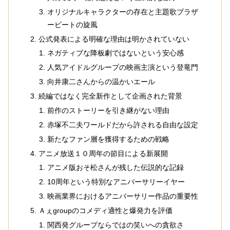
オリジナルキャラクターの存在と主題歌ブラザ
ービートの旋風
公式発表による明確な理由は明かされていない
ネガティブな降板劇ではないという安心感
人気アイドルグループの映画主演という登竜門
向井康二さんからの温かいエール
続編ではなく完全新作として企画された背景
前作のストーリーを引き継がない理由
赤塚不二夫ワールドだから許される自由な設定
新たなファン層を獲得するための戦略
アニメ放送１０周年の節目による新展開
アニメ版おそ松さんが残した伝説的な記録
10周年という特別なアニバーサリーイヤー
映画業界におけるアニバーサリー作品の重要性
Ａぇgroupのコメディ適性と爆発力を評価
関西発グループならではの笑いへの貪欲さ