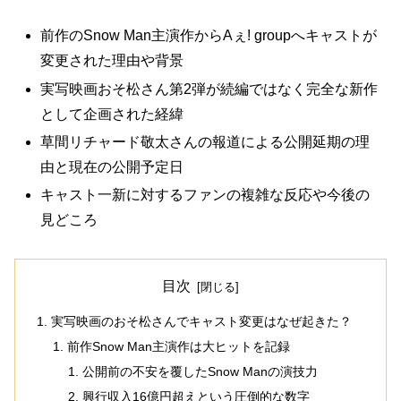
前作のSnow Man主演作からAぇ! groupへキャストが
変更された理由や背景
実写映画おそ松さん第2弾が続編ではなく完全な新作
として企画された経緯
草間リチャード敬太さんの報道による公開延期の理
由と現在の公開予定日
キャスト一新に対するファンの複雑な反応や今後の
見どころ
目次
実写映画のおそ松さんでキャスト変更はなぜ起きた？
前作Snow Man主演作は大ヒットを記録
公開前の不安を覆したSnow Manの演技力
興行収入16億円超えという圧倒的な数字