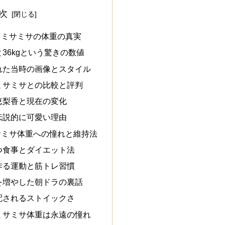
次
るミサミサの体重の真実
36kgという驚きの数値
れた当時の画像とスタイル
ミサミサとの比較と評判
恵梨香と現在の変化
伝説的に可愛い理由
サミサ体重への憧れと維持法
つ食事とダイエット法
作る運動と筋トレ習慣
を増やした朝ドラの裏話
配されるストイックさ
ミサミサ体重は永遠の憧れ