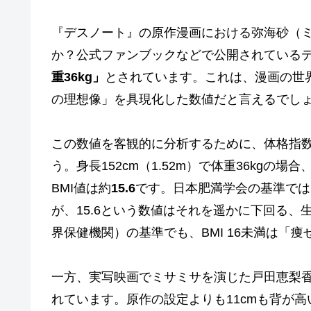
『デスノート』の原作漫画における弥海砂（
か？公式ファンブックなどで公開されている
重36kg」
とされています。これは、漫画の世
の理想像」を具現化した数値だと言えるでし
この数値を客観的に分析するために、体格指数である
う。身長152cm（1.52m）で体重36kgの場合、計
BMI値は約
15.6
です。日本肥満学会の基準ではB
が、15.6という数値はそれを遥かに下回る、
界保健機関）の基準でも、BMI 16未満は「痩せすぎ
一方、実写映画でミサミサを演じた戸田恵梨
れています。原作の設定よりも11cmも背が高い