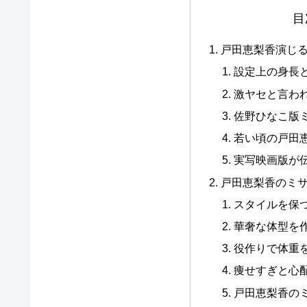
目
戸田恵梨香演じ
設定上の身長と
激ヤセと言わ
佐野ひなこ版
若い頃の戸田
実写映画版が
戸田恵梨香のミ
スタイルを保
華奢な体型を
役作りで体重
痩せすぎと心
戸田恵梨香の