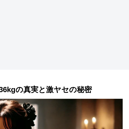
6kgの真実と激ヤセの秘密