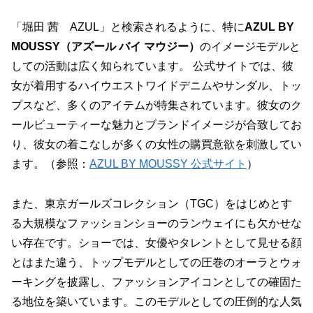
「堀田 茜 AZUL」と検索されるように、特に
AZUL BY
MOUSSY（アズール バイ マウジー）
のイメージモデルと
しての活動は広く知られています。 公式サイトでは、彼
女が着用するハイウエストワイドデニムやサンダル、トッ
プスなど、多くのアイテムが特集されています。彼女のク
ールビューティーな魅力とブランドイメージが合致してお
り、彼女の着こなしが多くの女性の購買意欲を刺激してい
ます。（参照：
AZUL BY MOUSSY 公式サイト
）
また、東京ガールズコレクション（TGC）をはじめとす
る大規模なファッションショーのランウェイにも欠かせな
い存在です。ショーでは、女優やタレントとして見せる顔
とはまた違う、トップモデルとしての圧巻のオーラとウォ
ーキングを披露し、
ファッションアイコンとしての確固た
る地位を築いています
。このモデルとしての圧倒的な人気