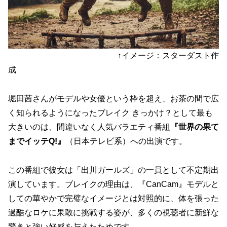
↑イメージ：スターダスト作
成
堀田茜さんがモデルや女優という枠を超え、お茶の間で広
く知られるようになったブレイク きっかけ？として最も
大きいのは、間違いなく人気バラエティ番組
『世界の果て
までイッテQ!』
（日本テレビ系）への出演です。
この番組で彼女は「出川ガールズ」の一員として不定期出
演しています。ブレイクの理由は、
『CanCam』モデルと
しての華やかで完璧なイメージとは対照的に、体を張った
過酷なロケに果敢に挑戦する姿
が、多くの視聴者に新鮮な
驚きと強い好感を与えたためです。