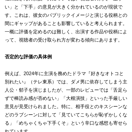
い」と「下手」の意見が大きく分かれている
のが現状で
す。これは、彼女のパブリックイメージと演じる役柄との
間にギャップがあることも影響していると考えられます。
一概に評価を定めるのは難しく、出演する作品や役柄によ
って、視聴者の受け取られ方が変わる傾向にあります。
否定的な評価の具体例
例えば、2024年に主演を務めたドラマ『好きなオトコと
別れたい』（テレ東系）では、ダメ男に依存してしまう主
人公・郁子を演じましたが、一部のレビューでは「舌足ら
ずで棒読み感が否めない」「大根演技」といった手厳しい
意見が見受けられました。特に、相手役とのキスシーンな
どのラブシーンに対して「見ていてこちらが恥ずかしくな
る」「めちゃくちゃ下手くそ」という辛口な感想も寄せら
れています。