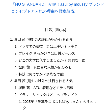
「NU STANDARD」が鍵！azul by moussy ブランド
コンセプトと人気の理由を徹底解説
目次
堀田 茜 演技 力の評価が分かれる背景
ドラマでの演技 力は上手い？下手？
ブレイク きっかけ？は出川ガールズ
どこの大学に入学しましたか？ 知的な一面
堀田 茜 真面目な人柄が伝わる姿
特技は何ですか？多彩な才能
堀田 茜 演技 力以外の注目される人気
堀田 茜 AZUL着用などモデル活動
ドラマ リュックはどこのブランド？
2025年『浅草ラスボスおばあちゃん』のリュッ
ク