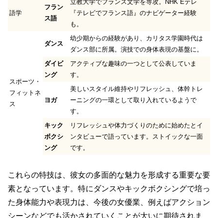
立教大学でフランス文学を専攻。NHK Eテレ
フラン
語学
『テレビでフランス語』のナビゲーター経験
ス語
も。
幼少期からの経験があり、カリタス学園時代は
ダンス
ダンス部に所属。演技での身体表現の基盤に。
ダイビ
アクティブな趣味の一つとして公表していま
ング
す。
スポーツ・
美しいスタイル維持やリフレッシュ、体幹トレ
フィットネ
ヨガ
ーニングの一環として取り入れているようで
ス
す。
キック
リフレッシュや体力づくりのために始めたとイ
ボクシ
ンタビューで語っています。ストイックな一面
ング
です。
これらの特技は、彼女の多面的な魅力を形成する重要な要
素となっています。特にダンスやキックボクシングで培っ
た身体能力や表現力は、今後の女優業、例えばアクション
シーンなどでも活かされていくことが大いに期待されま