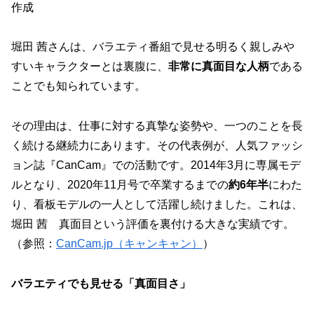
作成
堀田 茜さんは、バラエティ番組で見せる明るく親しみや
すいキャラクターとは裏腹に、
非常に真面目な人柄
である
ことでも知られています。
その理由は、
仕事に対する真摯な姿勢や、一つのことを長
く続ける継続力
にあります。その代表例が、人気ファッシ
ョン誌『CanCam』での活動です。2014年3月に専属モデ
ルとなり、2020年11月号で卒業するまでの
約6年半
にわた
り、看板モデルの一人として活躍し続けました。これは、
堀田 茜 真面目という評価を裏付ける大きな実績です。
（参照：
CanCam.jp（キャンキャン）
）
バラエティでも見せる「真面目さ」