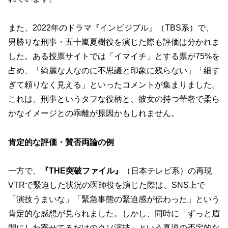
また、2022年のドラマ『インビジブル』（TBS系）で、
男勝りな刑事・五十嵐夏樹役を演じた際も評価は分かれま
した。ある投票サイトでは「イマイチ」とする票が75%を
占め、「綺麗な人なのに不思議と印象に残らない」「細す
ぎて頼りなく見える」といったコメントが集まりました。
これは、刑事というタフな役柄と、彼女の持つ華奢で柔ら
かなイメージとの乖離が原因かもしれません。
肯定的な評価・賛否両論の例
一方で、
『THE突破ファイル』
（日本テレビ系）の再現
VTRで緊迫した状況の医師役を演じた際は、SNS上で
「演技うまいな」「緊急事態の緊迫感が伝わった」という
肯定的な感想が見られました。しかし、同時に「ずっと眉
間にしわ寄せてるだけのクソ演技」という真逆の否定的な