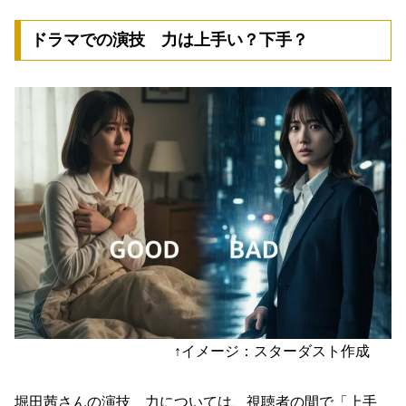
ドラマでの演技 力は上手い？下手？
↑イメージ：スターダスト作成
堀田茜さんの演技 力については、
視聴者の間で「上手