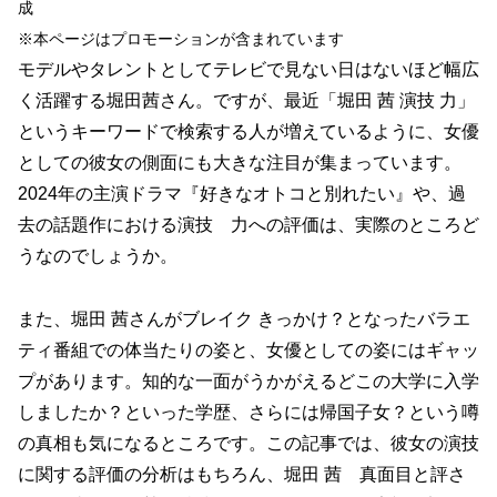
成
※本ページはプロモーションが含まれています
モデルやタレントとしてテレビで見ない日はないほど幅広
く活躍する堀田茜さん。ですが、最近「堀田 茜 演技 力」
というキーワードで検索する人が増えているように、女優
としての彼女の側面にも大きな注目が集まっています。
2024年の主演ドラマ『好きなオトコと別れたい』や、過
去の話題作における演技 力への評価は、実際のところど
うなのでしょうか。
また、堀田 茜さんがブレイク きっかけ？となったバラエ
ティ番組での体当たりの姿と、女優としての姿にはギャッ
プがあります。知的な一面がうかがえるどこの大学に入学
しましたか？といった学歴、さらには帰国子女？という噂
の真相も気になるところです。この記事では、彼女の演技
に関する評価の分析はもちろん、堀田 茜 真面目と評さ