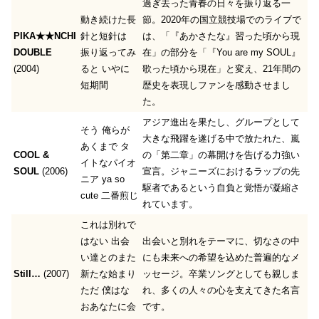
過ぎ去った青春の日々を振り返る一
動き続けた長
節。2020年の国立競技場でのライブで
PIKA★★NCHI
針と短針は
は、「『あかさたな』習った頃から現
DOUBLE
振り返ってみ
在」の部分を「『You are my SOUL』
(2004)
ると いやに
歌った頃から現在」と変え、21年間の
短期間
歴史を表現しファンを感動させまし
た。
アジア進出を果たし、グループとして
そう 俺らが
大きな飛躍を遂げる中で放たれた、嵐
あくまで タ
COOL &
の「第二章」の幕開けを告げる力強い
イトなパイオ
SOUL
(2006)
宣言。ジャニーズにおけるラップの先
ニア ya so
駆者であるという自負と覚悟が凝縮さ
cute 二番煎じ
れています。
これは別れで
はない 出会
出会いと別れをテーマに、切なさの中
い達とのまた
にも未来への希望を込めた普遍的なメ
Still…
(2007)
新たな始まり
ッセージ。卒業ソングとしても親しま
ただ 僕はな
れ、多くの人々の心を支えてきた名言
おあなたに会
です。