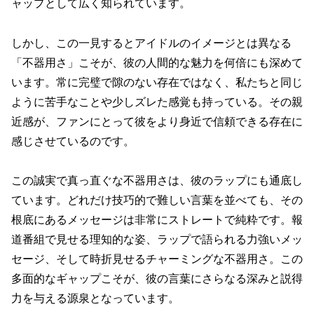
ャップとして広く知られています。
しかし、この
一見するとアイドルのイメージとは異なる
「不器用さ」こそが、彼の人間的な魅力を何倍にも深めて
います。
常に完璧で隙のない存在ではなく、私たちと同じ
ように苦手なことや少しズレた感覚も持っている。その親
近感が、ファンにとって彼をより身近で信頼できる存在に
感じさせているのです。
この誠実で真っ直ぐな不器用さは、彼のラップにも通底し
ています。どれだけ技巧的で難しい言葉を並べても、その
根底にあるメッセージは非常にストレートで純粋です。報
道番組で見せる理知的な姿、ラップで語られる力強いメッ
セージ、そして時折見せるチャーミングな不器用さ。この
多面的なギャップこそが、彼の言葉にさらなる深みと説得
力を与える源泉となっています。