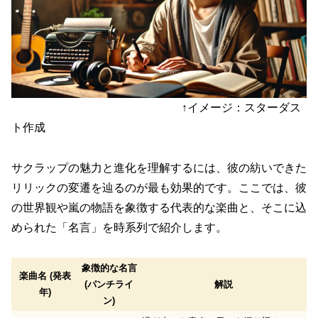
↑イメージ：スターダス
ト作成
サクラップの魅力と進化を理解するには、彼の紡いできた
リリックの変遷を辿るのが最も効果的です。ここでは、彼
の世界観や嵐の物語を象徴する代表的な楽曲と、そこに込
められた「名言」を時系列で紹介します。
象徴的な名言
楽曲名 (発表
(パンチライ
解説
年)
ン)