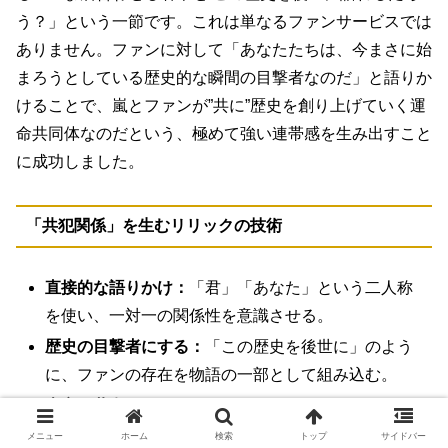
う？」という一節です。これは単なるファンサービスでは
ありません。ファンに対して「あなたたちは、今まさに始
まろうとしている歴史的な瞬間の目撃者なのだ」と語りか
けることで、
嵐とファンが”共に”歴史を創り上げていく運
命共同体なのだ
という、極めて強い連帯感を生み出すこと
に成功しました。
「共犯関係」を生むリリックの技術
直接的な語りかけ：
「君」「あなた」という二人称
を使い、一対一の関係性を意識させる。
歴史の目撃者にする：
「この歴史を後世に」のよう
に、ファンの存在を物語の一部として組み込む。
本音の共有：
「外野のコトバはシカトする！」のよ
うに、逆境に対する本音を共有し、仲間意識を高め
メニュー
ホーム
検索
トップ
サイドバー