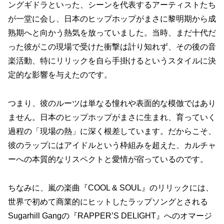
ングギドラといった、シーンを代表するアーティストたち
が一堂に会し、日本のヒップホップがまさに黎明期から成
熟期へと向かう熱気を放っていました。当時、まだ十代だ
った彼がこの現場で受けた衝撃は計り知れず、その後の音
楽活動、特にリリックを自ら手掛けるというスタイルに決
定的な影響を与えたのです。
つまり、彼のルーツは単なる憧れや表面的な模倣ではあり
ません。
日本のヒップホップがまさに生まれ、育っていく
過程の「現場の熱」
に深く根差しています。だからこそ、
彼のラップにはアイドルという枠組みを超えた、カルチャ
ーへの本質的なリスペクトと愛情が宿っているのです。
ちなみに、嵐の楽曲『COOL & SOUL』のリリックには、
世界で初めて商業的にヒットしたラップソングとされる
Sugarhill Gangの『RAPPER’S DELIGHT』へのオマージ