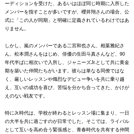
ーディションを受けた、あるいはほぼ同じ時期に入所した
メンバーを指すことが多いですが、櫻井翔さんの場合、公
式に「この人が同期」と明確に定義されているわけではあ
りません。
しかし、嵐のメンバーである二宮和也さん、相葉雅紀さ
ん、松本潤さんをはじめ、俳優の生田斗真さんなど、90
年代半ばに相次いで入所し、ジャニーズJr.として共に黄金
期を築いた仲間たちがいます。彼らは単なる同僚ではな
く、厳しいレッスンや熾烈なデビュー争いを共に乗り越
え、互いの成功を喜び、苦悩を分かち合ってきた、かけが
えのない戦友です。
特にJr.時代は、学校が終わるとレッスン場に集まり、一日
の大半を共に過ごすのが日常でした。そこでは、ライバル
として互いを高め合う緊張感と、青春時代を共有する仲間