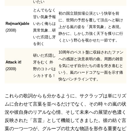
いたい
とんでもなく
初の国立競技場公演という快挙を前
甘い気象予報
に、世間の予想を覆して頂点へと駆け
Re(mark)able
いわく俺らは
上がる嵐の姿を「異常気象」と表現。
(2008)
異常気象…研
静かに、しかし力強く天下を獲りに行
いだ爪隠し牙
くという野心を覗かせた一節です。
を剥く
10周年のベスト盤に収録されたファン
研いだ爪隠し
への感謝と決意表明の曲。周囲の雑音
Attack it!
牙をむく 外
を気にせず自分たちの道を突き進むと
(2009)
野のコトバは
いう、嵐のハードコアな一面を示す痛
シカトする！
快なパンチラインです。
これらの歌詞からも分かるように、サクラップは単にリズ
ムに合わせて言葉を並べるだけでなく、
その時々の嵐の状
況や彼自身のリアルな心情、そして未来への展望が色濃く
反映された「言霊」
として機能してきました。彼の紡ぐ言
葉の一つ一つが、グループの壮大な物語を形作る重要なピ