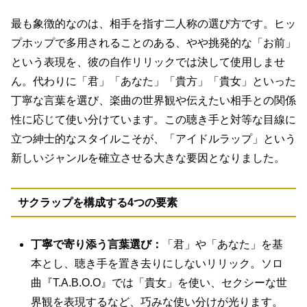
最も象徴的なのは、相手を指す二人称の選び方です。ヒッ
プホップで多用されることのある、やや挑発的な「お前」
という表現を、彼の自作リリックでは決して使用しませ
ん。代わりに
「君」「あなた」「貴方」「貴女」といった
丁寧な言葉
を選び、楽曲の世界観や伝えたい相手との関係
性に応じて使い分けています。この聴き手と対等な目線に
立つ紳士的なスタイルこそが、「アイドルラップ」という
新しいジャンルを確立させる大きな要因となりました。
サクラップを構成する4つの要素
丁寧で寄り添う言葉選び：
「君」や「あなた」を基
本とし、聴き手を置き去りにしないリリック。ソロ
曲『T.A.B.O.O』では「貴女」を使い、セクシーな世
界観を表現するなど、巧みな使い分けが光ります。