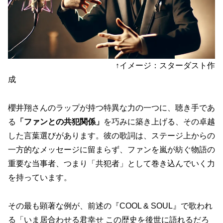
↑イメージ：スターダスト作
成
櫻井翔さんのラップが持つ特異な力の一つに、聴き手であ
る
「ファンとの共犯関係」
を巧みに築き上げる、その卓越
した言葉選びがあります。彼の歌詞は、ステージ上からの
一方的なメッセージに留まらず、ファンを嵐が紡ぐ物語の
重要な当事者、つまり「共犯者」として巻き込んでいく力
を持っています。
その最も顕著な例が、前述の『COOL & SOUL』で歌われ
る「いま居合わせる君幸せ この歴史を後世に語れるだろ