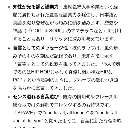
知性が光る韻と語彙力：
慶應義塾大学卒業という経
歴に裏打ちされた豊富な語彙力を駆使し、日本語と
英語を織り交ぜながら巧みに韻を踏みます。歴史や
神話（『COOL & SOUL』のアマテラスなど）を引用
することもあり、リリックに深みを与えています。
言霊としてのメッセージ性：
彼のラップは、嵐の歩
みそのものを刻んだ記録であり、未来を指し示す
「言霊」としての役割を担ってきました。「5人で奏
でるのはHIP HOPじゃなく真似し難い様なHIPな
POP」という歌詞のように、グループの進むべき道
を高らかに宣言してきました。
センス溢れる言葉遊び：
既存の慣用句やフレーズを
彼ならではの解釈でアレンジするのも特徴です。
『BRAVE』で “one for all, all for one” を “one for all
and all for you” と変えたように、言葉に新たな命を吹