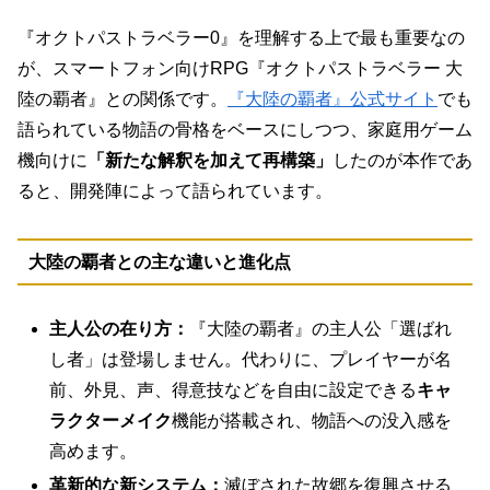
『オクトパストラベラー0』を理解する上で最も重要なの
が、スマートフォン向けRPG『オクトパストラベラー 大
陸の覇者』との関係です。
『大陸の覇者』公式サイト
でも
語られている物語の骨格をベースにしつつ、家庭用ゲーム
機向けに
「新たな解釈を加えて再構築」
したのが本作であ
ると、開発陣によって語られています。
大陸の覇者との主な違いと進化点
主人公の在り方：
『大陸の覇者』の主人公「選ばれ
し者」は登場しません。代わりに、プレイヤーが名
前、外見、声、得意技などを自由に設定できる
キャ
ラクターメイク
機能が搭載され、物語への没入感を
高めます。
革新的な新システム：
滅ぼされた故郷を復興させる