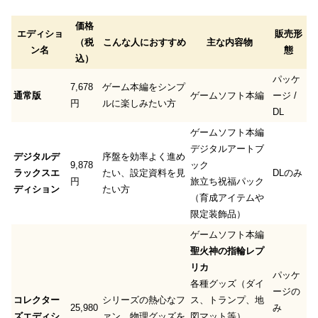
価格
エディショ
販売形
（税
こんな人におすすめ
主な内容物
ン名
態
込）
パッケ
7,678
ゲーム本編をシンプ
通常版
ゲームソフト本編
ージ /
円
ルに楽しみたい方
DL
ゲームソフト本編
デジタルアートブ
デジタルデ
序盤を効率よく進め
9,878
ック
ラックスエ
たい、設定資料を見
DLのみ
円
旅立ち祝福パック
ディション
たい方
（育成アイテムや
限定装飾品）
ゲームソフト本編
聖火神の指輪レプ
リカ
パッケ
各種グッズ（ダイ
ージの
コレクター
シリーズの熱心なフ
ス、トランプ、地
25,980
み
ズエディシ
ァン、物理グッズを
図マット等）