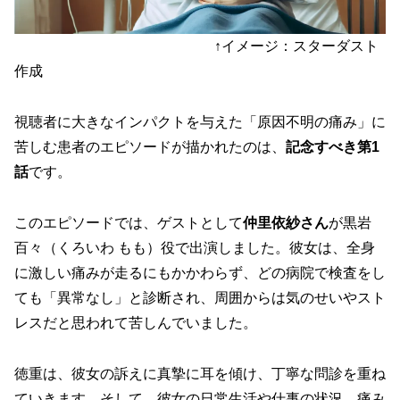
↑イメージ：スターダスト
作成
視聴者に大きなインパクトを与えた「原因不明の痛み」に
苦しむ患者のエピソードが描かれたのは、
記念すべき第1
話
です。
このエピソードでは、ゲストとして
仲里依紗さん
が黒岩
百々（くろいわ もも）役で出演しました。彼女は、全身
に激しい痛みが走るにもかかわらず、どの病院で検査をし
ても「異常なし」と診断され、周囲からは気のせいやスト
レスだと思われて苦しんでいました。
徳重は、彼女の訴えに真摯に耳を傾け、丁寧な問診を重ね
ていきます。そして、彼女の日常生活や仕事の状況、痛み