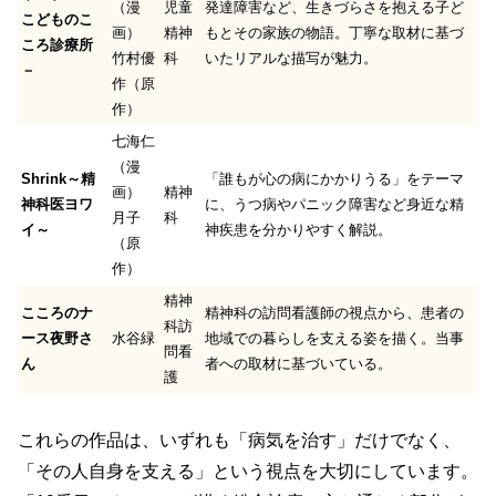
（漫
児童
発達障害など、生きづらさを抱える子ど
こどものこ
画）
精神
もとその家族の物語。丁寧な取材に基づ
ころ診療所
竹村優
科
いたリアルな描写が魅力。
－
作（原
作）
七海仁
（漫
Shrink～精
「誰もが心の病にかかりうる」をテーマ
画）
精神
神科医ヨワ
に、うつ病やパニック障害など身近な精
月子
科
イ～
神疾患を分かりやすく解説。
（原
作）
精神
こころのナ
精神科の訪問看護師の視点から、患者の
科訪
ース夜野さ
水谷緑
地域での暮らしを支える姿を描く。当事
問看
ん
者への取材に基づいている。
護
これらの作品は、いずれも「病気を治す」だけでなく、
「その人自身を支える」という視点を大切にしています。