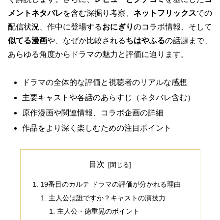
メントネタバレ
を含む深掘り考察、
ネットフリックス
での
配信状況、作中に登場する
おにぎり
のコラボ情報、そして
似てる漫画
や、なぜか比較される
ちはやふる
の話題まで、
あらゆる角度からドラマの魅力と評価に迫ります。
ドラマの全体的な評価と視聴者のリアルな感想
主要キャストや各話のあらすじ（ネタバレ含む）
原作漫画や関連情報、コラボ企画の詳細
作品をより深く楽しむための注目ポイント
目次
19番目のカルテ ドラマの評価が分かれる理由
主人公は誰ですか？キャストの演技力
主人公・徳重晃のポイント