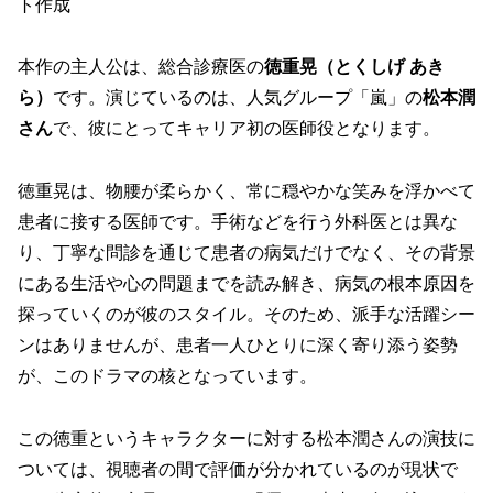
ト作成
本作の主人公は、総合診療医の
徳重晃（とくしげ あき
ら）
です。演じているのは、人気グループ「嵐」の
松本潤
さん
で、彼にとってキャリア初の医師役となります。
徳重晃は、物腰が柔らかく、常に穏やかな笑みを浮かべて
患者に接する医師です。手術などを行う外科医とは異な
り、丁寧な問診を通じて患者の病気だけでなく、その背景
にある生活や心の問題までを読み解き、病気の根本原因を
探っていくのが彼のスタイル。そのため、派手な活躍シー
ンはありませんが、
患者一人ひとりに深く寄り添う姿勢
が、このドラマの核となっています。
この徳重というキャラクターに対する松本潤さんの演技に
ついては、視聴者の間で評価が分かれているのが現状で